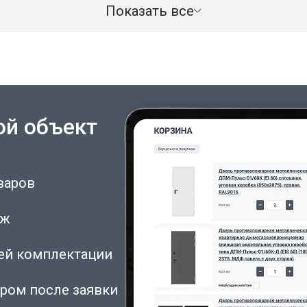
Показать все
ой объект
варов
аж
сей комплектации
ром после заявки