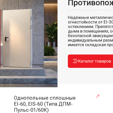
Противопо
Надёжные металличес
огнестойкости от EI-30
остеклением. Препятс
дыма в помещениях, 
безопасной эвакуации
индивидуальным разм
имеется складская про
Каталог товаров
Однопольные сплошные
EI-60, EIS-60 (Типа ДПМ-
Пульс-01/60К)