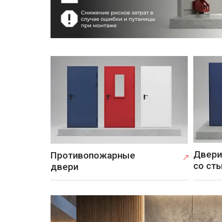
d: 2RanyoA2zmG
Двери
Противопожарные
со ст
двери