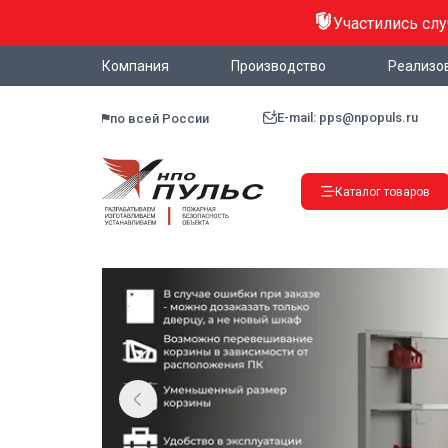
Участились сл
Компания
Производство
Реализо
E-mail: pps@npopuls.ru
по всей России
Каталог товаров