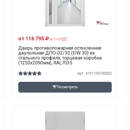
от 116 795 ₽
в т.ч НДС
Дверь противопожарная остекленная
двупольная ДПО-02/30 (EIW 30) из
стального профиля, торцевая коробка
(1250х2090мм), RAL7035
Арт: 4101130100002
Посмотреть