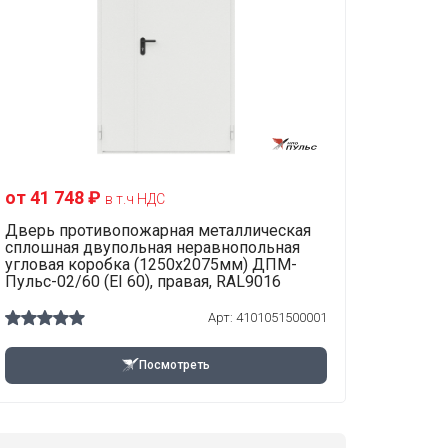
от 41 748 ₽
в т.ч НДС
Дверь противопожарная металлическая
сплошная двупольная неравнопольная
угловая коробка (1250х2075мм) ДПМ-
Пульс-02/60 (EI 60), правая, RAL9016
Арт: 4101051500001
Посмотреть