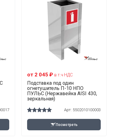
от 2 045 ₽
в т.ч НДС
С
Подставка под один
огнетушитель П-10 НПО
ПУЛЬС (Нержавейка AISI 430,
зеркальная)
00017
Арт:
5502010100003
Посмотреть