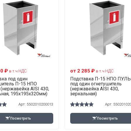
10 ₽
от 2 285 ₽
в т.ч НДС
в т.ч НДС
вка под один
Подставка П-15 НПО ПУЛЬ
шитель П-15 НПО
под один огнетушитель
(нержавейка AISI 430,
(нержавейка AISI 430,
ьная, 195х195х320мм)
зеркальная)
Арт:
5502010200013
Арт:
55020102
Посмотреть
Посмотреть