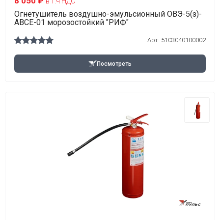
8 050 ₽
в т.ч НДС
Огнетушитель воздушно-эмульсионный ОВЭ-5(з)-
АВСЕ-01 морозостойкий "РИФ"
Арт:
5103040100002
Посмотреть