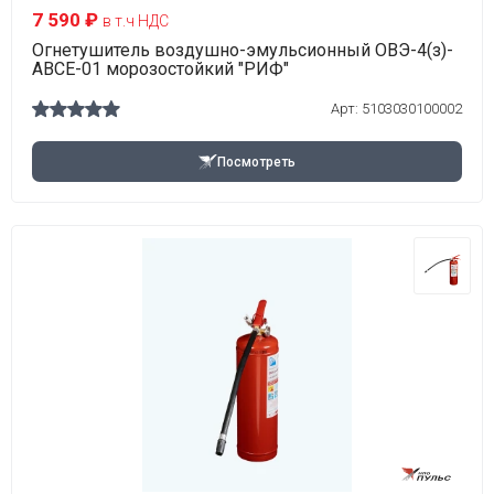
7 590 ₽
в т.ч НДС
Огнетушитель воздушно-эмульсионный ОВЭ-4(з)-
АВСЕ-01 морозостойкий "РИФ"
Арт:
5103030100002
Посмотреть