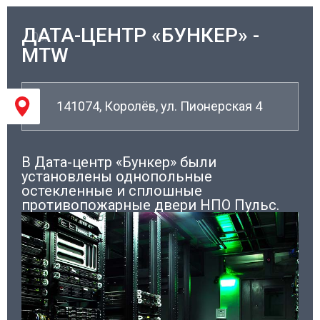
ДАТА-ЦЕНТР «БУНКЕР» -
06/
MTW
141074, Королёв, ул. Пионерская 4
В Дата-центр «Бункер» были
установлены однопольные
остекленные и сплошные
противопожарные двери НПО Пульс.