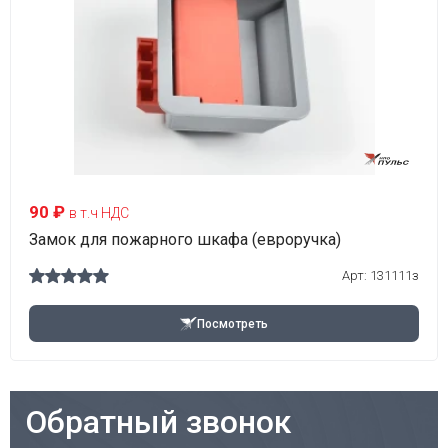
90 ₽
в т.ч НДС
Замок для пожарного шкафа (евроручка)
Арт:
131111з
Посмотреть
Обратный звонок