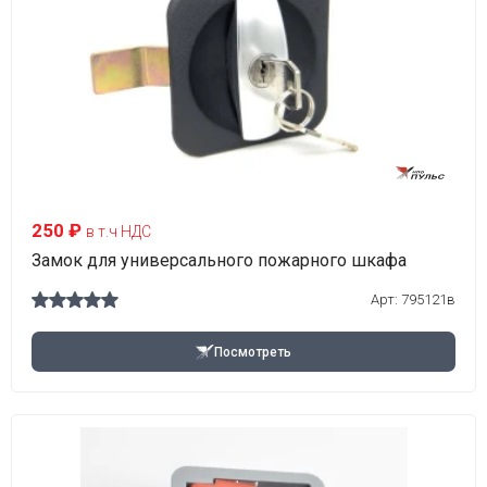
250 ₽
в т.ч НДС
Замок для универсального пожарного шкафа
Арт:
795121в
Посмотреть