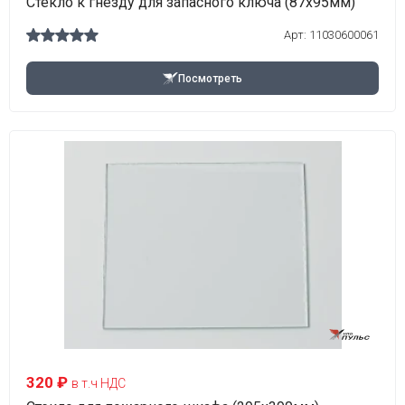
Стекло к гнезду для запасного ключа (87х95мм)
Арт:
11030600061
Посмотреть
320 ₽
в т.ч НДС