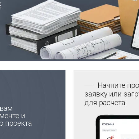
Начните про
заявку или заг
для расчета
 вам
менте и
ю проекта