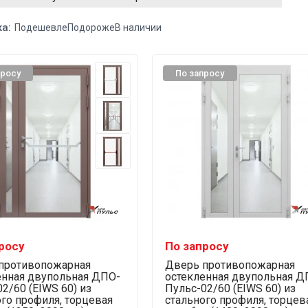
а:
Подешевле
Подороже
В наличии
просу
По запросу
росу
По запросу
противопожарная
Дверь противопожарная
енная двупольная ДПО-
остекленная двупольная Д
2/60 (EIWS 60) из
Пульс-02/60 (EIWS 60) из
ого профиля, торцевая
стального профиля, торцев