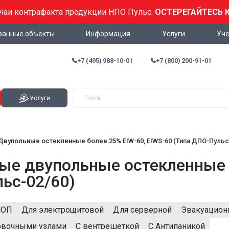
учаи контрафакта продукции НПО Пульс.
ОСТЕРЕГАЙТЕСЬ 
ванные объекты
Информация
Услуги
Уче
+7 (495) 988-10-01
+7 (800) 200-91-01
Услуги
Двупольные остекленные более 25% EIW-60, EIWS-60 (Типа ДПО-Пульс
е двупольные остекленные б
ьс-02/60)
МОП
Для электрощитовой
Для серверной
Эвакуацион
овочными узлами
С вентрешеткой
С Антипаникой