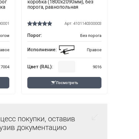
рог
коробка (1800х2090мм), без
рка
порога, равнопольная
00001
Арт:
4101140300003
Порог:
рогом
Без порога
Исполнение:
авое
Правое
Цвет (RAL):
7004
9016
Посмотреть
цесс покупки, оставив
рузив документацию