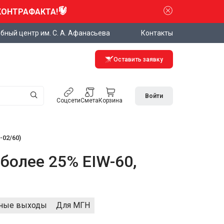
КОНТРАФАКТА!
бный центр им. С. А. Афанасьева
Контакты
Оставить заявку
Войти
Соцсети
Смета
Корзина
-02/60)
олее 25% EIW-60,
ные выходы
Для МГН