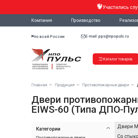
Участились сл
Компания
Производство
Реализо
E-mail: pps@npopuls.ru
по всей России
Каталог товаров
Главная
Продукция
Противопожарные двери
Двери противопожарны
EIWS-60 (Типа ДПО-Пул
Двери 
Категории
Со стык
Противопожарные двери