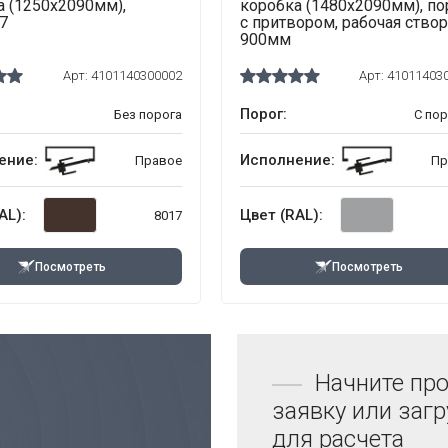
а (1250х2090мм),
коробка (1480х2090мм), по
7
с притвором, рабочая ство
900мм
Арт:
4101140300002
Арт:
41011403
Порог:
Без порога
С по
ение:
Исполнение:
Правое
Пр
AL):
Цвет (RAL):
8017
Посмотреть
Посмотреть
Начните про
заявку или заг
для расчета