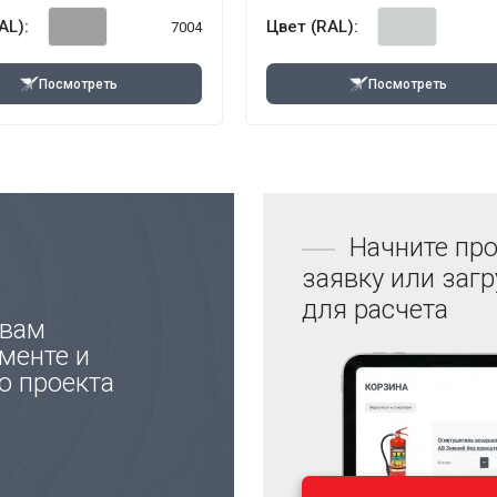
AL):
Цвет (RAL):
7004
Посмотреть
Посмотреть
Начните про
заявку или заг
для расчета
 вам
менте и
ю проекта