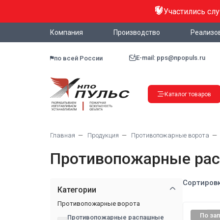
Участились сл
Компания
Производство
Реализо
E-mail: pps@npopuls.ru
по всей России
Каталог товаров
Главная
Продукция
Противопожарные ворота
Противопожарные рас
Сортировк
Категории
Противопожарные ворота
По за
Противопожарные распашные