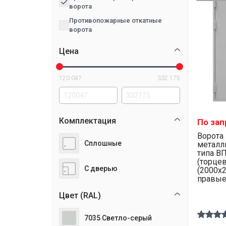
ворота
Противопожарные откатные
ворота
Цена
120 047
332 175
Комплектация
По зап
Ворота
Сплошные
металл
типа ВП
(торце
С дверью
(2000х2
правые
Цвет (RAL)
7035 Светло-серый