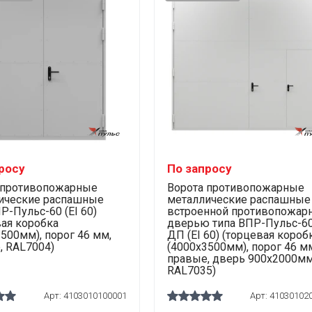
росу
По запросу
 противопожарные
Ворота противопожарные
ические распашные
металлические распашные
Р-Пульс-60 (EI 60)
встроенной противопожар
вая коробка
дверью типа ВПР-Пульс-60
500мм), порог 46 мм,
ДП (EI 60) (торцевая короб
, RAL7004)
(4000х3500мм), порог 46 м
правые, дверь 900х2000мм
RAL7035)
Арт:
4103010100001
Арт:
41030102