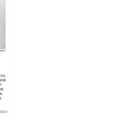
 со
ной
-
ка
м,
,
00001