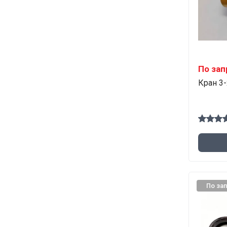
По зап
Кран 3
По за