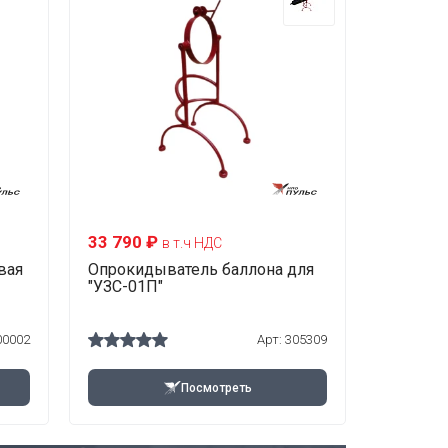
33 790 ₽
в т.ч НДС
вая
Опрокидыватель баллона для
"УЗС-01П"
00002
Арт:
305309
Посмотреть