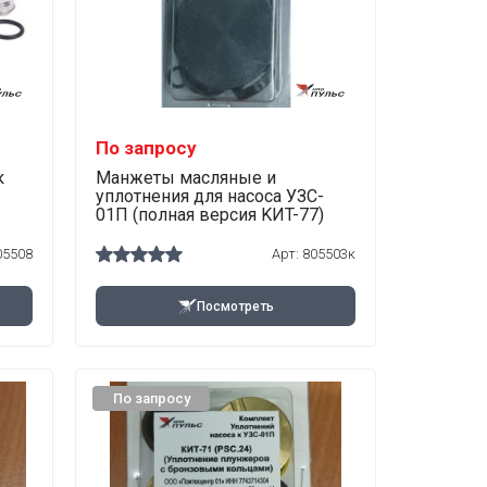
По запросу
к
Манжеты масляные и
уплотнения для насоса УЗС-
01П (полная версия KИT-77)
05508
Арт:
805503к
Посмотреть
По запросу