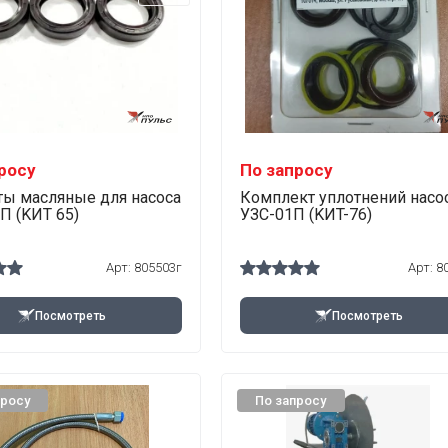
росу
По запросу
ы масляные для насоса
Комплект уплотнений насос
П (KИT 65)
УЗС-01П (KИT-76)
Арт:
805503г
Арт:
8
Посмотреть
Посмотреть
просу
По запросу