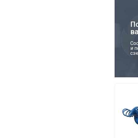
П
в
Со
и 
сэк