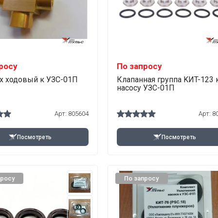
росу
По запросу
-х ходовый к УЗС-01П
Клапанная группа KИT-123 
насосу УЗС-01П
Арт:
805604
Арт:
8
Посмотреть
Посмотреть
просу
По запросу