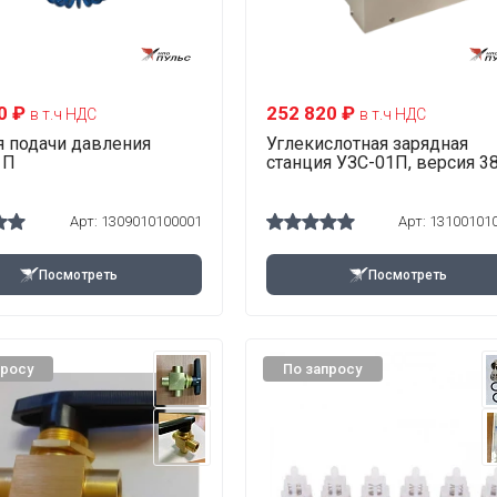
0 ₽
252 820 ₽
в т.ч НДС
в т.ч НДС
я подачи давления
Углекислотная зарядная
1П
станция УЗС-01П, версия 3
Арт:
1309010100001
Арт:
13100101
Посмотреть
Посмотреть
просу
По запросу