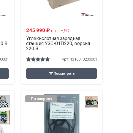
245 990 ₽
в т.ч НДС
Углекислотная зарядная
80 В
станция УЗС-01П220, версия
220 В
00001
Арт:
1310010200001
Посмотреть
По запросу