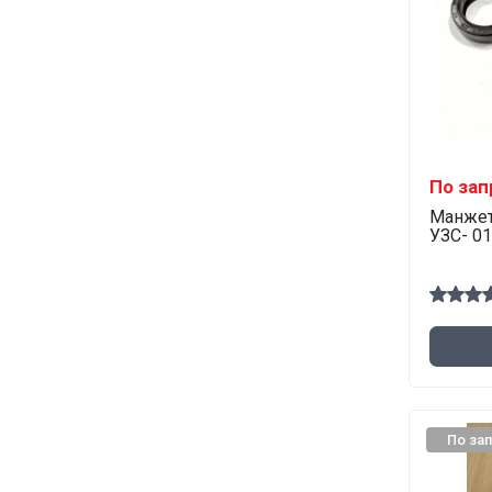
По зап
Манжет
УЗС- 01
По за