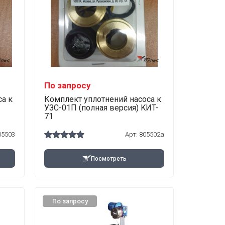
По запросу
а к
Комплект уплотнений насоса к
УЗС-01П (полная версия) KИT-
71
05503
Арт:
805502а
Посмотреть
По запросу