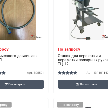
росу
По запросу
высокого давления к
Станок для перекатки и
П
перемотки пожарных рука
ТЦ-12
Арт:
805501
Арт:
13110114
Посмотреть
Посмотреть
просу
По запросу