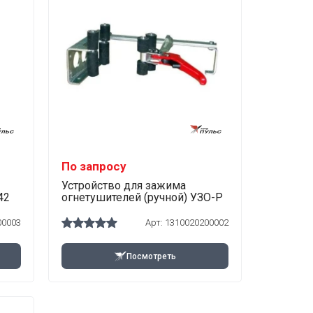
По запросу
Устройство для зажима
42
огнетушителей (ручной) УЗО-Р
00003
Арт:
1310020200002
Посмотреть