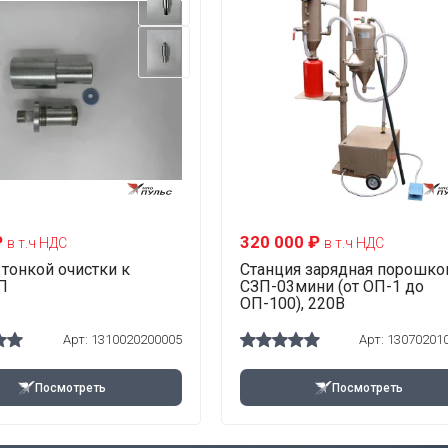
₽
320 000 ₽
в т.ч НДС
в т.ч НДС
тонкой очистки к
Станция зарядная порошко
П
СЗП-03мини (от ОП-1 до
ОП-100), 220В
Арт:
1310020200005
Арт:
13070201
Посмотреть
Посмотреть