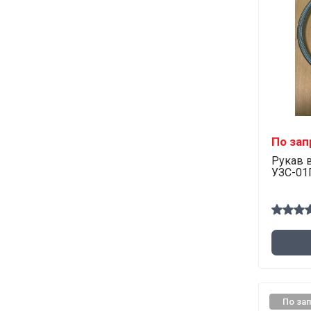
По зап
Рукав 
УЗС-01
По за