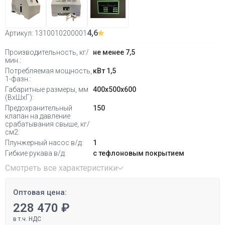
4,6
Артикул:
1310010200001
Производительность, кг/
не менее 7,5
мин.:
Потребляемая мощность,
кВт 1,5
1-фазн.:
Габаритные размеры, мм
400х500х600
(ВхШхГ):
Предохранительный
150
клапан на давление
срабатывания свыше, кг/
см2:
Плунжерный насос в/д:
1
Гибкие рукава в/д:
с тефлоновым покрытием
Смотреть все характеристики
Оптовая цена:
228 470 ₽
в т.ч. НДС