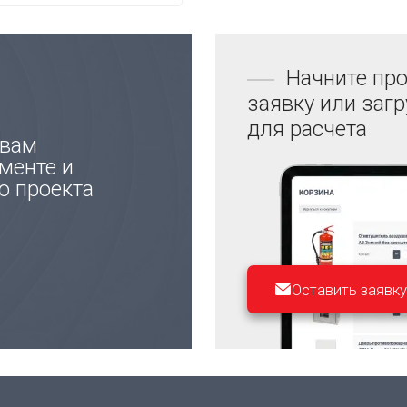
Начните про
заявку или заг
для расчета
 вам
менте и
ю проекта
Оставить заявку