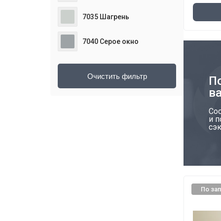
7035 Шагрень
7040 Серое окно
П
в
Со
и 
сэк
По за