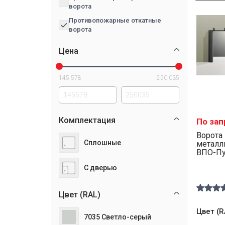
ворота
Противопожарные откатные
ворота
Цена
145 578
250 035
Комплектация
По зап
Ворота
Сплошные
металл
ВПО-Пул
С дверью
Цвет (RAL)
Цвет (R
7035 Светло-серый