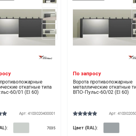
росу
По запросу
 противопожарные
Ворота противопожарные
ические откатные типа
металлические откатные т
ьс-60/01 (EI 60)
ВПО-Пульс-60/02 (EI 60)
Арт:
4103020400001
Арт:
41030205
AL):
Цвет (RAL):
7035