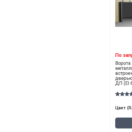
По зап
Ворота
металл
встрое
дверью
ДП (EI 
Цвет (R