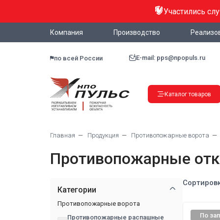
Участились сл
Компания
Производство
Реализо
E-mail: pps@npopuls.ru
по всей России
Каталог товаров
Главная
Продукция
Противопожарные ворота
Противопожарные отк
Сортировк
Категории
Противопожарные ворота
По за
Противопожарные распашные