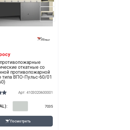
росу
 противопожарные
ические откатные со
нной противопожарной
 типа ВПО-Пульс-60/01
60)
Арт:
4103020600001
AL):
7035
Посмотреть