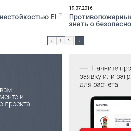
19.07.2016
нестойкостью EI
Противопожарные 
знать о безопасн
1
2
Начните про
заявку или заг
для расчета
 вам
менте и
ю проекта