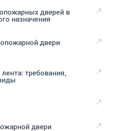
вопожарных дверей в
ого назначения
вопожарной двери
лента: требования,
 виды
пожарной двери