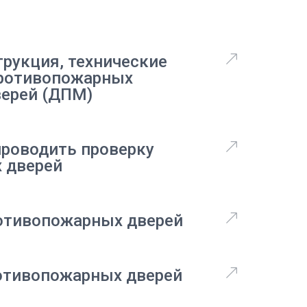
трукция, технические
противопожарных
верей (ДПМ)
проводить проверку
 дверей
ротивопожарных дверей
отивопожарных дверей