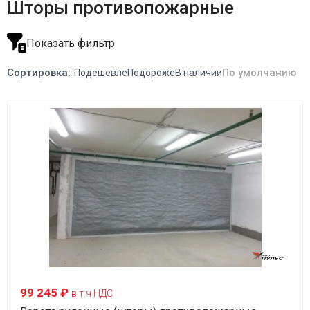
Шторы противопожарные
Показать фильтр
Сортировка:
По умолчанию
Подешевле
Подороже
В наличии
99 245 ₽
в т.ч НДС