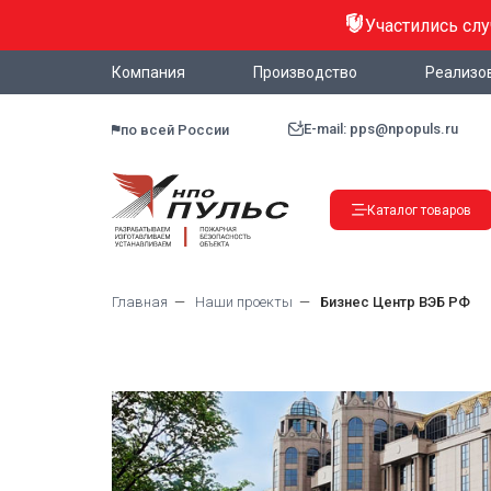
Участились сл
Компания
Производство
Реализо
E-mail: pps@npopuls.ru
по всей России
Каталог товаров
Главная
Наши проекты
Бизнес Центр ВЭБ РФ