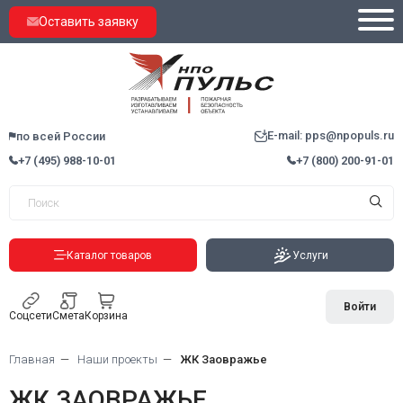
Оставить заявку
E-mail: pps@npopuls.ru
по всей России
+7 (495) 988-10-01
+7 (800) 200-91-01
Каталог товаров
Услуги
Войти
Соцсети
Смета
Корзина
Главная
Наши проекты
ЖК Заовражье
ЖК ЗАОВРАЖЬЕ