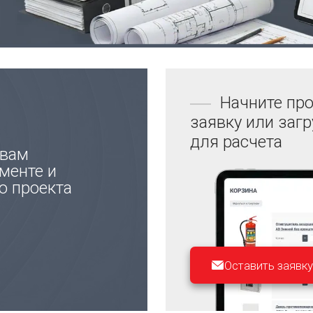
Начните про
заявку или заг
для расчета
 вам
менте и
ю проекта
Оставить заявку