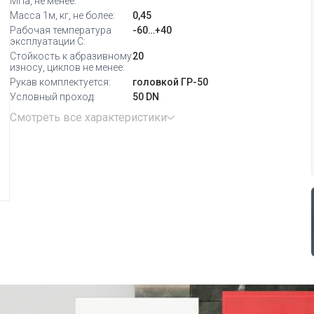
МПа, не менее:
Масса 1м, кг, не более:
0,45
Рабочая температура
-60…+40
эксплуатации С:
Стойкость к абразивному
20
износу, циклов не менее:
Рукав комплектуется:
головкой ГР-50
Условный проход:
50 DN
Смотреть все характеристики