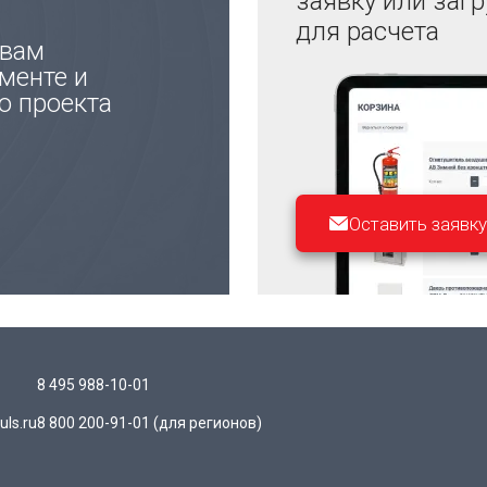
заявку или заг
для расчета
 вам
менте и
ю проекта
Оставить заявку
8 495 988-10-01
ls.ru
8 800 200-91-01
(для регионов)