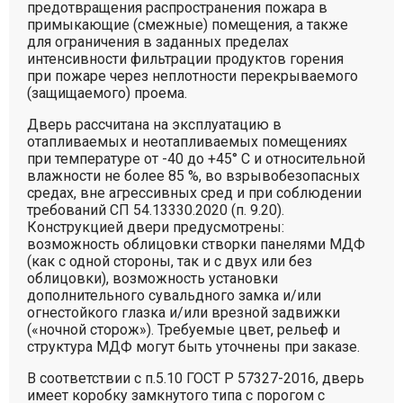
предотвращения распространения пожара в
примыкающие (смежные) помещения, а также
для ограничения в заданных пределах
интенсивности фильтрации продуктов горения
при пожаре через неплотности перекрываемого
(защищаемого) проема.
Дверь рассчитана на эксплуатацию в
отапливаемых и неотапливаемых помещениях
при температуре от -40 до +45° C и относительной
влажности не более 85 %, во взрывобезопасных
средах, вне агрессивных сред и при соблюдении
требований СП 54.13330.2020 (п. 9.20).
Конструкцией двери предусмотрены:
возможность облицовки створки панелями МДФ
(как с одной стороны, так и с двух или без
облицовки), возможность установки
дополнительного сувальдного замка и/или
огнестойкого глазка и/или врезной задвижки
(«ночной сторож»). Требуемые цвет, рельеф и
структура МДФ могут быть уточнены при заказе.
В соответствии с п.5.10 ГОСТ Р 57327-2016, дверь
имеет коробку замкнутого типа с порогом с