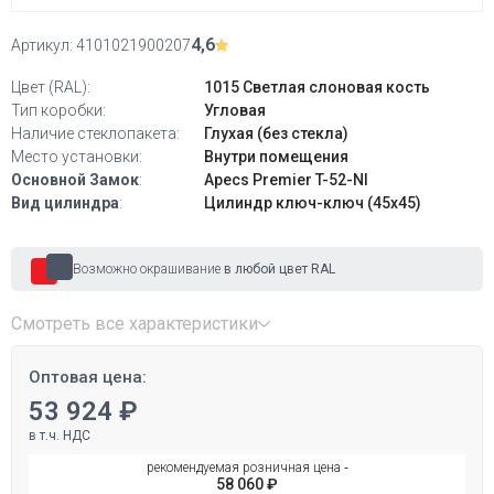
4,6
Артикул:
4101021900207
Цвет (RAL):
1015 Светлая слоновая кость
Тип коробки:
Угловая
Наличие стеклопакета:
Глухая (без стекла)
Место установки:
Внутри помещения
Основной Замок
:
Apecs Premier T-52-NI
Вид цилиндра
:
Цилиндр ключ-ключ (45х45)
Возможно окрашивание
в любой цвет RAL
Смотреть все характеристики
Оптовая цена:
53 924 ₽
в т.ч. НДС
рекомендуемая розничная цена ‐
58 060 ₽