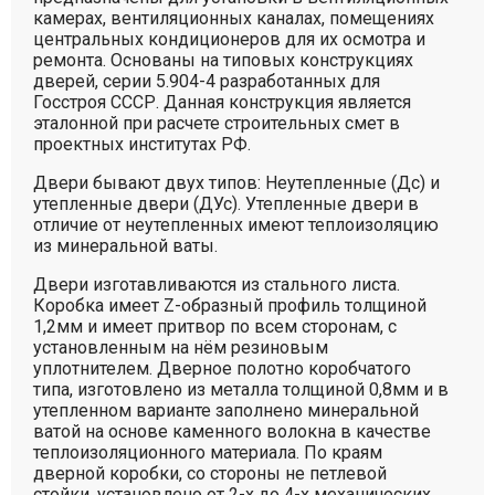
камерах, вентиляционных каналах, помещениях
центральных кондиционеров для их осмотра и
ремонта. Основаны на типовых конструкциях
дверей, серии 5.904-4 разработанных для
Госстроя СССР. Данная конструкция является
эталонной при расчете строительных смет в
проектных институтах РФ.
Двери бывают двух типов: Неутепленные (Дс) и
утепленные двери (ДУс). Утепленные двери в
отличие от неутепленных имеют теплоизоляцию
из минеральной ваты.
Двери изготавливаются из стального листа.
Коробка имеет Z-образный профиль толщиной
1,2мм и имеет притвор по всем сторонам, с
установленным на нём резиновым
уплотнителем. Дверное полотно коробчатого
типа, изготовлено из металла толщиной 0,8мм и в
утепленном варианте заполнено минеральной
ватой на основе каменного волокна в качестве
теплоизоляционного материала. По краям
дверной коробки, со стороны не петлевой
стойки, установлено от 2-х до 4-х механических