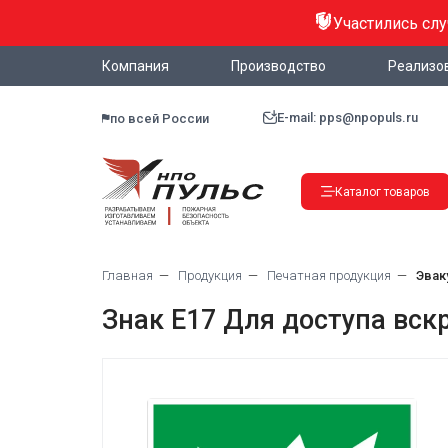
Участились сл
Компания
Производство
Реализо
E-mail: pps@npopuls.ru
по всей России
Каталог товаров
Главная
Продукция
Печатная продукция
Эвак
Знак E17 Для доступа вск