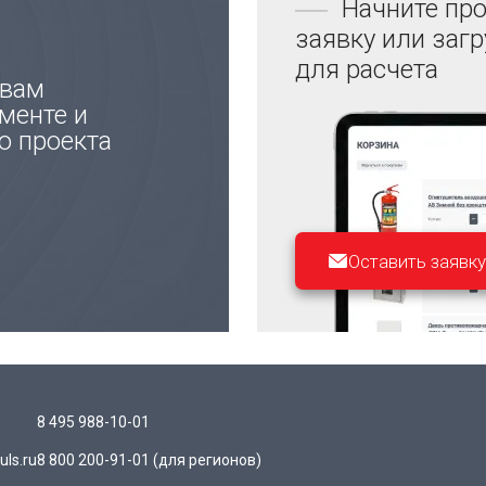
Начните про
заявку или заг
для расчета
 вам
менте и
ю проекта
Оставить заявку
8 495 988-10-01
ls.ru
8 800 200-91-01
(для регионов)