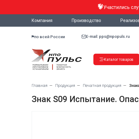
Участились сл
Компания
Производство
Реализо
E-mail: pps@npopuls.ru
по всей России
Каталог товаров
Главная
Продукция
Печатная продукция
Знак
Знак S09 Испытание. Опас