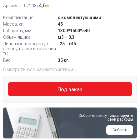
4,6
Артикул:
107203т
Комплектация:
с комплектующими
Масса, кг:
45
Габариты, мм:
1300*1500*540
Объем ящика:
м3 – 0,3
Диапазон температур
-25...+45
эксплуатации и хранения
°С :
Вес:
35 кг.
Смотреть все характеристики
Под заказ
Соберите смету -
спланируйте
свои расходы
Собрать