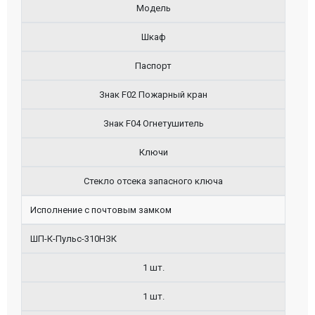
Модель
Шкаф
Паспорт
Знак F02 Пожарный кран
Знак F04 Огнетушитель
Ключи
Стекло отсека запасного ключа
Исполнение с почтовым замком
ШП-К-Пульс-310НЗК
1 шт.
1 шт.