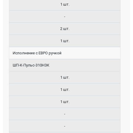
1 шт.
-
2 шт.
1 шт.
Исполнение с ЕВРО ручкой
ШП-К-Пульс-310НЗК
1 шт.
1 шт.
1 шт.
-
-