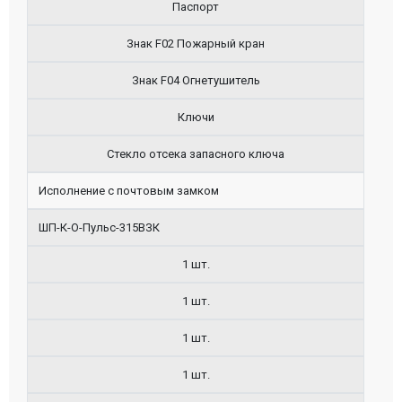
Паспорт
Знак F02 Пожарный кран
Знак F04 Огнетушитель
Ключи
Стекло отсека запасного ключа
Исполнение с почтовым замком
ШП-К-О-Пульс-315ВЗК
1 шт.
1 шт.
1 шт.
1 шт.