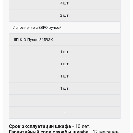
4 шт.
2 шт.
Исполнение с ЕВРО ручкой
ШП-К-О-Пульс-315ВЗК
1 шт.
1 шт.
1 шт.
1 шт.
-
-
Срок эксплуатации шкафа
- 10 лет.
Гарантийный срок службы шкафа
- 12 месяцев