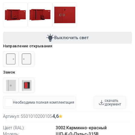
Выключить свет
Направление открывания
Замок
скачать
Необходима полная комплектация
документ
4,6
Артикул:
5501010200105
Цвет (RAL):
3002 Карминно-красный
Модель:
ШП-К-О-Пульс-315В