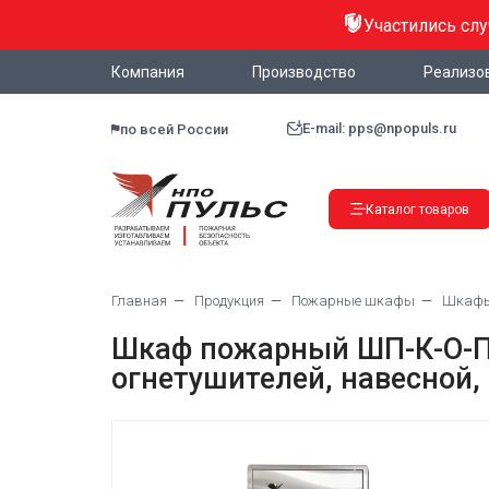
Участились сл
Компания
Производство
Реализо
E-mail: pps@npopuls.ru
по всей России
Каталог товаров
Главная
Продукция
Пожарные шкафы
Шкафы 
Шкаф пожарный ШП-К-О-Пу
огнетушителей, навесной