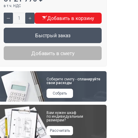
в т.ч. НДС
Добавить в корзину
Быстрый заказ
Добавить в смету
Соберите смету -
спланируйте
свои расходы
Собрать
Вам нужен шкаф
по индивидуальным
размерам?
Рассчитать