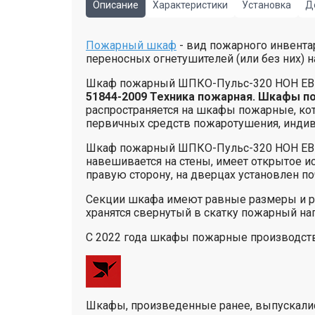
Описание
Характеристики
Установка
Д
Пожарный шкаф
- вид пожарного инвента
переносных огнетушителей (или без них) 
Шкаф пожарный ШПКО-Пульс-320 НОН ЕВРО, 
51844-2009 Техника пожарная. Шкафы п
распространяется на шкафы пожарные, ко
первичных средств пожаротушения, индив
Шкаф пожарный ШПКО-Пульс-320 НОН ЕВРО 
навешивается на стены, имеет открытое 
правую сторону, на дверцах установлен п
Секции шкафа имеют равные размеры и ра
хранятся свернутый в скатку пожарный нап
С 2022 года шкафы пожарные производств
Шкафы, произведенные ранее, выпускалис