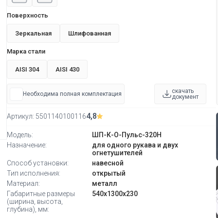
Поверхность
Зеркальная
Шлифованная
Марка стали
AISI 304
AISI 430
скачать
Необходима полная комплектация
документ
4,8
Артикул:
5501140100116
Модель:
ШП-К-О-Пульс-320Н
Назначение:
для одного рукава и двух
огнетушителей
Способ установки:
навесной
Тип исполнения:
открытый
Материал:
металл
Габаритные размеры
540х1300х230
(ширина, высота,
глубина), мм: