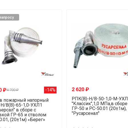
запросу
2 620 ₽
0 ₽
-14%
4 700 ₽
РПК(В)-Н/В-50-1,0-М-УХЛ
в пожарный напорный
"Классик",1,0 МПа,в сборе
Н/В(В)-65-1,0-УХЛ1
ГР-50 и РС-50.01 (20±1м),
версал" в сборе с
"Русарсенал"
вкой ГР-65 и стволом
0.01, (20±1м) «Берег»