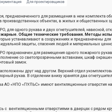
окументация
Для проектировщиков
ря, предназначенного для размещения в нем комплекта об
на производственных объектах, в жилых и общественных з
для одного рукава и двух огнетушителей, навесной, отк
ожарные. Общие технические требования. Методы испы
торые устанавливают в сооружениях и предназначены для
идуальной защиты, спасения людей и материальных ценно
предназначен для размещения одного пожарного рукава 
исполнение со светопрозрачными вставками, шкаф окраше
очтовый замок.
сположены друг над другом. Верхний отдел укомплектова
орный рукав. В отделении внизу хранятся два огнетушител
а АО «НПО «ПУЛЬС» имеют вентиляционные отверстия на 
ь с вентиляционными отверстиями в дверцах с рядом кру