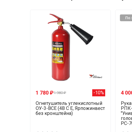
По 
1 780 ₽
4 00
-10%
1 980 ₽
Огнетушитель углекислотный
Рука
ОУ-3-ВСЕ (4В С Е, Ярпожинвест
РПК-
без кронштейна)
"Уни
голо
РС-7