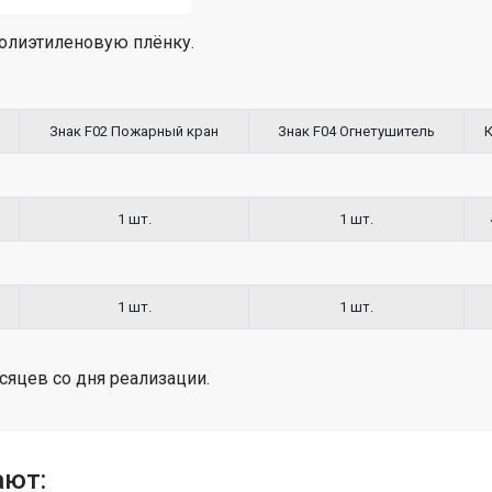
олиэтиленовую плёнку.
Знак F02 Пожарный кран
Знак F04 Огнетушитель
1 шт.
1 шт.
1 шт.
1 шт.
сяцев со дня реализации.
ают: