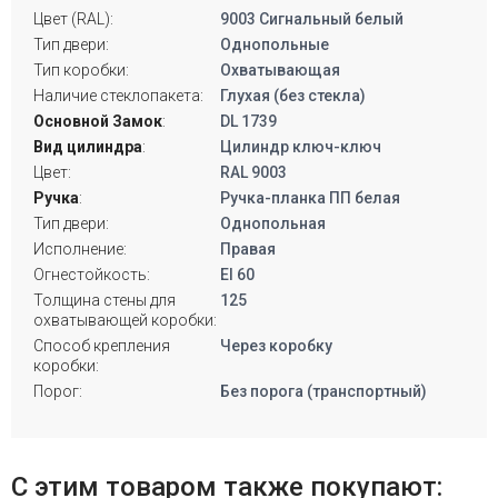
Цвет (RAL):
9003 Сигнальный белый
Тип двери:
Однопольные
Тип коробки:
Охватывающая
Наличие стеклопакета:
Глухая (без стекла)
Основной Замок
:
DL 1739
Вид цилиндра
:
Цилиндр ключ-ключ
Цвет:
RAL 9003
Ручка
:
Ручка-планка ПП белая
Тип двери:
Однопольная
Исполнение:
Правая
Огнестойкость:
EI 60
Толщина стены для
125
охватывающей коробки:
Способ крепления
Через коробку
коробки:
Порог:
Без порога (транспортный)
С этим товаром также покупают: