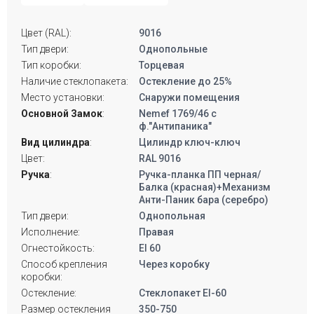
Цвет (RAL):
9016
Тип двери:
Однопольные
Тип коробки:
Торцевая
Наличие стеклопакета:
Остекление до 25%
Место установки:
Снаружи помещения
Основной Замок
:
Nemef 1769/46 с
ф."Антипаника"
Вид цилиндра
:
Цилиндр ключ-ключ
Цвет:
RAL 9016
Ручка
:
Ручка-планка ПП черная/
Балка (красная)+Механизм
Анти-Паник бара (серебро)
Тип двери:
Однопольная
Исполнение:
Правая
Огнестойкость:
EI 60
Способ крепления
Через коробку
коробки:
Остекление:
Стеклопакет EI-60
Размер остекления
350-750