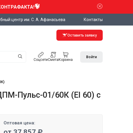
КОНТРАФАКТА!
бный центр им. С. А. Афанасьева
Контакты
Оставить заявку
Войти
Соцсети
Смета
Корзина
0К)
М-Пульс-01/60К (EI 60) с
Оптовая цена:
от 37 857 ₽