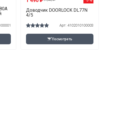
1 490 ₽
80A
Доводчик DOORLOCK DL77N
й
4/5
100001
Арт: 4102010100003
Посмотреть