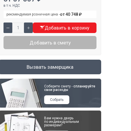
в т.ч. НДС
от 40 748 ₽
рекомендуемая розничная цена ‐
Добавить в корзину
Добавить в смету
Вызвать замерщика
Соберите смету -
спланируйте
свои расходы
Собрать
Вам нужна дверь
по индивидуальным
размерам?