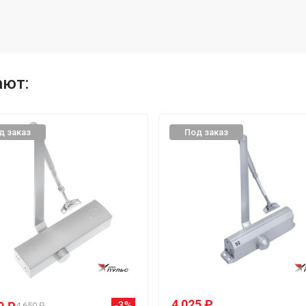
ают:
д заказ
Под заказ
4 025 ₽
-3%
4 650 ₽