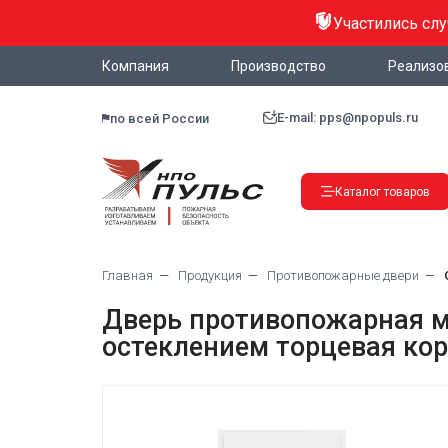
Участились сл
Компания
Производство
Реализо
E-mail: pps@npopuls.ru
по всей России
Каталог товаров
Главная
Продукция
Противопожарные двери
Дверь противопожарная ме
остеклением торцевая коро