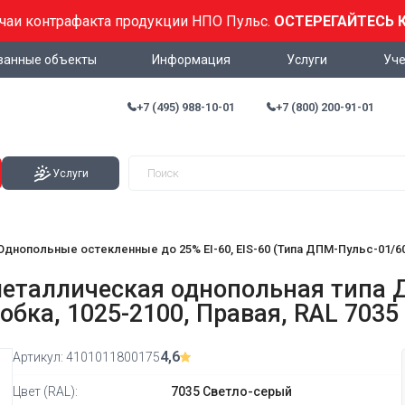
учаи контрафакта продукции НПО Пульс.
ОСТЕРЕГАЙТЕСЬ 
ванные объекты
Информация
Услуги
Уче
+7 (495) 988-10-01
+7 (800) 200-91-01
Услуги
Однопольные остекленные до 25% EI-60, EIS-60 (Типа ДПМ-Пульс-01/6
таллическая однопольная типа ДП
бка, 1025-2100, Правая, RAL 7035
4,6
Артикул:
4101011800175
Цвет (RAL):
7035 Светло-серый