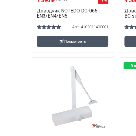
1 390 ₽
4 50
Доводчик NOTEDO DC-065
Дово
EN3/EN4/EN5
BC si
Арт: 4102011400001
Посмотреть
В 