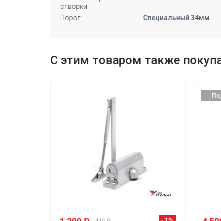
створки:
Порог:
Специальный 34мм
С этим товаром также покуп
По
-1%
1 410 ₽