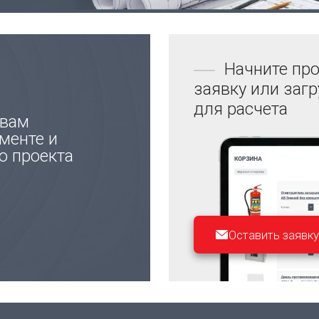
Начните про
заявку или заг
для расчета
 вам
менте и
ю проекта
Оставить заявку