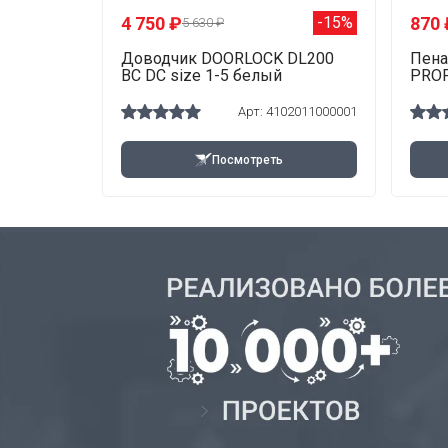
4 750 ₽
870 
-15%
5 630 ₽
Доводчик DOORLOCK DL200
Пена
BC DC size 1-5 белый
PROF
Арт: 4102011000001
Посмотреть