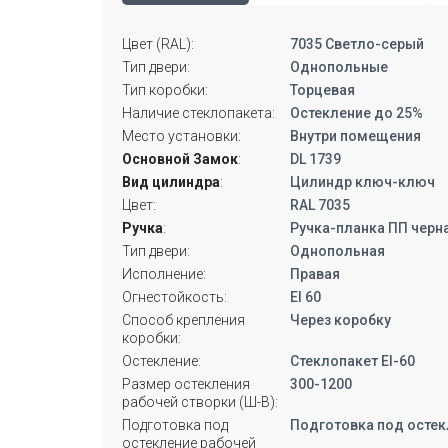
Цвет (RAL):
7035 Светло-серый
Тип двери:
Однопольные
Тип коробки:
Торцевая
Наличие стеклопакета:
Остекление до 25%
Место установки:
Внутри помещения
Основной Замок
:
DL 1739
Вид цилиндра
:
Цилиндр ключ-ключ
Цвет:
RAL 7035
Ручка
:
Ручка-планка ПП черн
Тип двери:
Однопольная
Исполнение:
Правая
Огнестойкость:
EI 60
Способ крепления
Через коробку
коробки:
Остекление:
Стеклопакет EI-60
Размер остекления
300-1200
рабочей створки (Ш-В):
Подготовка под
Подготовка под остек
остекление рабочей