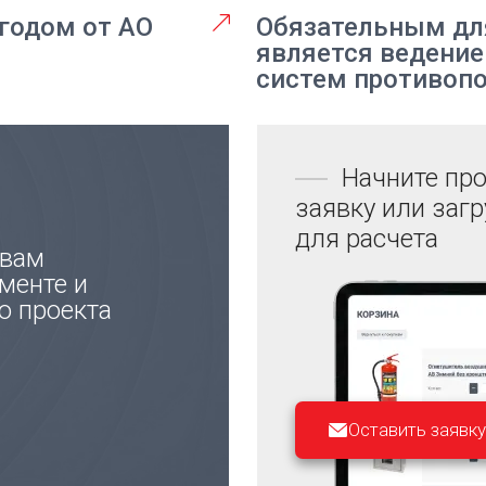
годом от АО
Обязательным дл
является ведение
систем противоп
Начните про
заявку или заг
для расчета
 вам
менте и
ю проекта
Оставить заявку