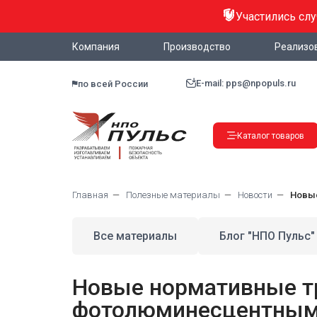
Участились сл
Компания
Производство
Реализо
E-mail: pps@npopuls.ru
по всей России
Каталог товаров
Главная
Полезные материалы
Новости
Новые
Все материалы
Блог "НПО Пульс"
Новые нормативные т
фотолюминесцентным 