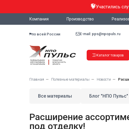
Участились сл
Компания
Производство
Реализо
E-mail: pps@npopuls.ru
по всей России
Каталог товаров
Главная
Полезные материалы
Новости
Расши
Все материалы
Блог "НПО Пульс"
Расширение ассортим
под отделку!