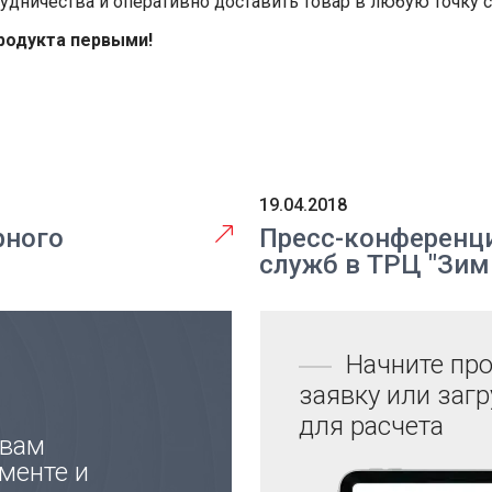
дничества и оперативно доставить товар в любую точку с
родукта первыми!
19.04.2018
рного
Пресс-конференци
служб в ТРЦ "Зим
Начните про
заявку или заг
для расчета
 вам
менте и